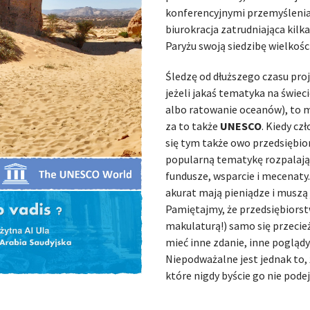
konferencyjnymi przemyślenia
biurokracja zatrudniająca kilk
Paryżu swoją siedzibę wielkoś
Śledzę od dłuższego czasu pro
jeżeli jakaś tematyka na świec
albo ratowanie oceanów), to m
za to także
UNESCO
. Kiedy cz
się tym także owo przedsiębio
popularną tematykę rozpalają
fundusze, wsparcie i mecenaty
akurat mają pieniądze i muszą 
Pamiętajmy, że przedsiębiorst
makulaturą!) samo się przecież
mieć inne zdanie, inne poglądy;
Niepodważalne jest jednak to,
które nigdy byście go nie podej