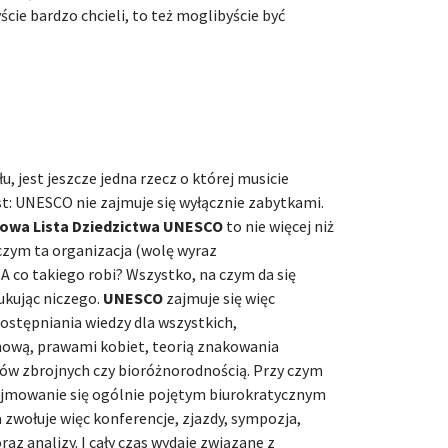
ście bardzo chcieli, to też moglibyście być
, jest jeszcze jedna rzecz o której musicie
t: UNESCO nie zajmuje się wyłącznie zabytkami.
owa Lista Dziedzictwa UNESCO
to nie więcej niż
czym ta organizacja (wolę wyraz
 A co takiego robi? Wszystko, na czym da się
ukując niczego.
UNESCO
zajmuje się więc
stępniania wiedzy dla wszystkich,
ową, prawami kobiet, teorią znakowania
ów zbrojnych czy bioróżnorodnością. Przy czym
zajmowanie się ogólnie pojętym biurokratycznym
zwołuje więc konferencje, zjazdy, sympozja,
az analizy. I cały czas wydaje związane z