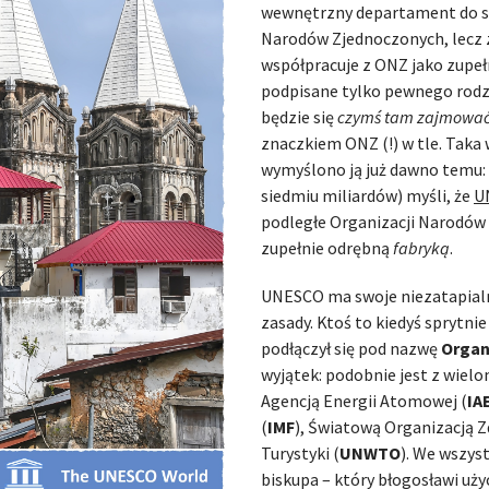
wewnętrzny departament do sp
Narodów Zjednoczonych, lecz z
współpracuje z ONZ jako zupe
podpisane tylko pewnego rodz
będzie się
czymś tam zajmowa
znaczkiem ONZ (!) w tle. Taka
wymyślono ją już dawno temu: z
siedmiu miliardów) myśli, że
U
podległe Organizacji Narodów
zupełnie odrębną
fabryką
.
UNESCO ma swoje niezatapialne 
zasady. Ktoś to kiedyś sprytni
podłączył się pod nazwę
Organ
wyjątek: podobnie jest z wiel
Agencją Energii Atomowej (
IA
(
IMF
), Światową Organizacją Z
Turystyki (
UNWTO
). We wszys
biskupa – który błogosławi uży