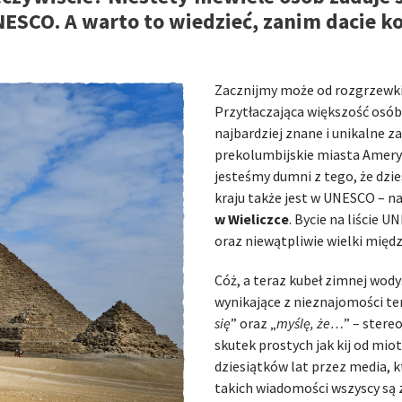
NESCO. A warto to wiedzieć, zanim dacie ko
Zacznijmy może od rozgrzewki
Przytłaczająca większość osób 
najbardziej znane i unikalne za
prekolumbijskie miasta Ameryk
jesteśmy dumni z tego, że dzi
kraju także jest w UNESCO – n
w Wieliczce
. Bycie na liście 
oraz niewątpliwie wielki międ
Cóż, a teraz kubeł zimnej wod
wynikające z nieznajomości te
się
” oraz „
myślę, że…
” – stere
skutek prostych jak kij od mi
dziesiątków lat przez media, k
takich wiadomości wszyscy są 