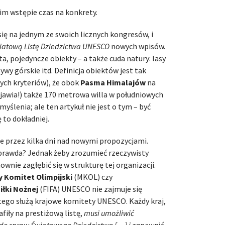
im wstępie czas na konkrety.
się na jednym ze swoich licznych kongresów, i
iatową Listę Dziedzictwa UNESCO
nowych wpisów.
a, pojedyncze obiekty – a także cuda natury: lasy
ywy górskie itd. Definicja obiektów jest tak
ych kryteriów), że obok
Pasma Himalajów
na
 pojawia!) także 170 metrowa willa w południowych
yślenia; ale ten artykuł nie jest o tym – być
 to dokładniej.
e przez kilka dni nad nowymi propozycjami.
 prawda? Jednak żeby zrozumieć rzeczywisty
nie zagłębić się w strukturę tej organizacji.
 Komitet Olimpijski
(MKOL) czy
łki Nożnej
(FIFA) UNESCO nie zajmuje się
ego służą krajowe komitety UNESCO. Każdy kraj,
afiły na prestiżową listę,
musi umożliwić