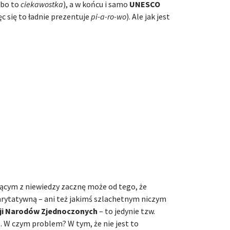
(bo to
ciekawostka
), a w końcu i samo
UNESCO
ięc się to ładnie prezentuje
pi-a-ro-wo
). Ale jak jest
ącym z niewiedzy zacznę może od tego, że
harytatywną – ani też jakimś szlachetnym niczym
ji Narodów Zjednoczonych
– to jedynie tzw.
 W czym problem? W tym, że nie jest to