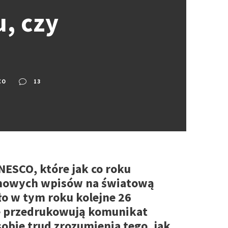
, czy
CO
13
NESCO, które jak co roku
 nowych wpisów na światową
yło w tym roku kolejne 26
e przedrukowują komunikat
sobie trud zrozumienia tego, jak