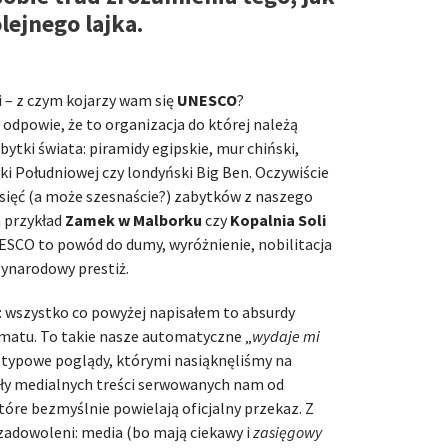
lejnego lajka.
 – z czym kojarzy wam się
UNESCO
?
odpowie, że to organizacja do której należą
bytki świata: piramidy egipskie, mur chiński,
i Południowej czy londyński Big Ben. Oczywiście
esięć (a może szesnaście?) zabytków z naszego
a przykład
Zamek w Malborku
czy
Kopalnia Soli
UNESCO to powód do dumy, wyróżnienie, nobilitacja
zynarodowy prestiż.
y: wszystko co powyżej napisałem to absurdy
matu. To takie nasze automatyczne „
wydaje mi
otypowe poglądy, którymi nasiąknęliśmy na
otły medialnych treści serwowanych nam od
tóre bezmyślnie powielają oficjalny przekaz. Z
zadowoleni: media (bo mają ciekawy i
zasięgowy