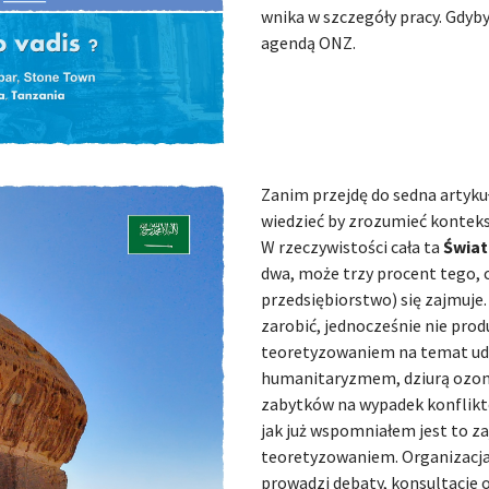
wnika w szczegóły pracy. Gdyby
agendą ONZ.
Zanim przejdę do sedna artykułu
wiedzieć by zrozumieć konteks
W rzeczywistości cała ta
Świat
dwa, może trzy procent tego, 
przedsiębiorstwo) się zajmuje.
zarobić, jednocześnie nie prod
teoretyzowaniem na temat udo
humanitaryzmem, dziurą ozon
zabytków na wypadek konflikt
jak już wspomniałem jest to 
teoretyzowaniem. Organizacja 
prowadzi debaty, konsultacje or