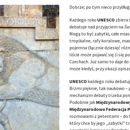
Dobrze; po tym nieco przydług
Każdego roku
UNESCO
zbiera 
debatuje nad przyjęciem na
Św
Mogą to być zabytki, całe miast
tropikalne, rafy koralowe, mas
pojemna (łącznie dziesięć różn
liście może pojawić się (i się
Czechach. Już samo to daje do m
może kiedyś, przy okazji opiszę
UNESCO
każdego roku debatuj
Brzmi pięknie, tak naukowo –
mechanizm debaty trzeba ponow
Podobnie jak
Międzynarodowy
Międzynarodowa Federacja Pi
rozmowami z petentami – do t
który chce by jego „zabytki” tr