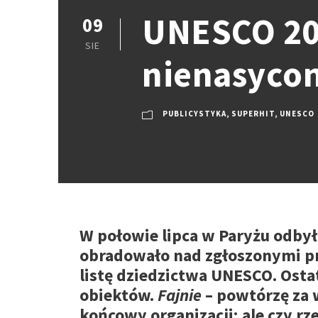
UNESCO 202
09
SIE
nienasycon
PUBLICYSTYKA
,
SUPERHIT
,
UNESCO
W połowie lipca w Paryżu odbył
obradowało nad zgłoszonymi p
listę dziedzictwa UNESCO. Ostat
obiektów.
Fajnie
– powtórzę za 
końcowy organizacji; ale czy rz