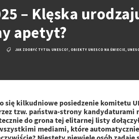
5 – Klęska urodzaju
y apetyt?
JAK ZDOBYĆ TYTUŁ UNESCO?
,
OBIEKTY UNESCO NA ŚWIECIE
,
UNES
o się kilkudniowe posiedzenie komitetu U
rzez tzw. państwa-strony kandydaturami
ecznie do grona tej elitarnej listy dołącz
wszystkimi mediami, które automatyczni
eczywiście? Niestety niewiele osób zadaje 