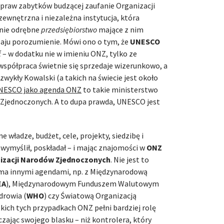
raw zabytków budzącej zaufanie Organizacji
ewnętrzna i niezależna instytucja, która
łnie odrębne
przedsiębiorstwo
mające z nim
aju porozumienie. Mówi ono o tym, że
UNESCO
ć
– w dodatku nie w imieniu ONZ, tylko ze
 współpraca świetnie się sprzedaje wizerunkowo, a
wykły Kowalski (a takich na świecie jest około
NESCO jako agenda ONZ
to takie ministerstwo
 Zjednoczonych. A to dupa prawda, UNESCO jest
władze, budżet, cele, projekty, siedzibę i
e wymyślił, poskładał – i mając znajomości w
ONZ
izacji Narodów Zjednoczonych
. Nie jest to
oma innymi agendami, np. z Międzynarodową
EA
), Międzynarodowym Funduszem Walutowym
drowia (
WHO
) czy Światową Organizacją
tkich tych przypadkach ONZ pełni bardziej rolę
czając swojego blasku – niż kontrolera, który