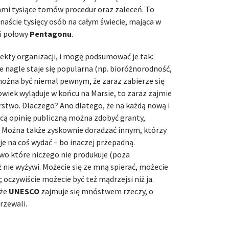
mi tysiące tomów procedur oraz zaleceń. To
anaście tysięcy osób na całym świecie, mająca w
ci połowy
Pentagonu
.
jekty organizacji, i mogę podsumować je tak:
ie nagle staje się popularna (np. bioróżnorodność,
ożna być niemal pewnym, że zaraz zabierze się
łowiek wyląduje w końcu na Marsie, to zaraz zajmie
rstwo. Dlaczego? Ano dlatego, że na każdą nową i
cą opinię publiczną można zdobyć granty,
. Można także zyskownie doradzać innym, którzy
je na coś wydać – bo inaczej przepadną.
wo które niczego nie produkuje (poza
 nie wyżywi. Możecie się ze mną spierać, możecie
 oczywiście możecie być też mądrzejsi niż ja.
 że
UNESCO
zajmuje się mnóstwem rzeczy, o
rzewali.