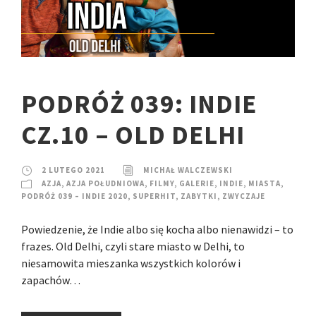
PODRÓŻ 039: INDIE
CZ.10 – OLD DELHI
2 LUTEGO 2021
MICHAŁ WALCZEWSKI
AZJA
,
AZJA POŁUDNIOWA
,
FILMY
,
GALERIE
,
INDIE
,
MIASTA
,
PODRÓŻ 039 – INDIE 2020
,
SUPERHIT
,
ZABYTKI
,
ZWYCZAJE
Powiedzenie, że Indie albo się kocha albo nienawidzi – to
frazes. Old Delhi, czyli stare miasto w Delhi, to
niesamowita mieszanka wszystkich kolorów i
zapachów…