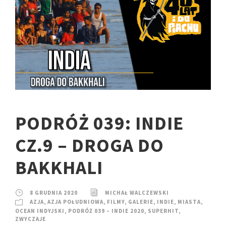
PODRÓŻ 039: INDIE
CZ.9 – DROGA DO
BAKKHALI
8 GRUDNIA 2020
MICHAŁ WALCZEWSKI
AZJA
,
AZJA POŁUDNIOWA
,
FILMY
,
GALERIE
,
INDIE
,
MIASTA
,
OCEAN INDYJSKI
,
PODRÓŻ 039 – INDIE 2020
,
SUPERHIT
,
ZWYCZAJE