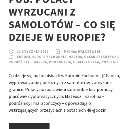
WYRZUCANI Z
SAMOLOTÓW – CO SIĘ
DZIEJE W EUROPIE?
31 STYCZNIA 2021
MICHAŁ WALCZEWSKI
EUROPA
,
EUROPA ZACHODNIA
,
MADERA
,
OCEAN ATLANTYCKI
,
PODRÓŻ 011 – MADERA
,
PORTUGALIA
,
PUBLICYSTYKA
,
ZWYCZAJE
Co dzieje się na lotniskach w Europie Zachodniej? Panika,
wyprowadzanie podróżnych z samolotów, zamykane
granice. Polacy pozostawieni sami sobie bez pomocy
placówek dyplomatycznych. Mateusz i Karolina –
podróżnicy i maratończycy – opowiadają o
wstrząsających przeżyciach z ostatnich 48-godzin.