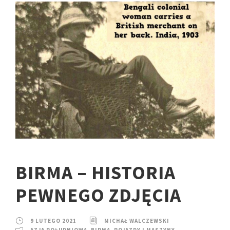
BIRMA – HISTORIA
PEWNEGO ZDJĘCIA
9 LUTEGO 2021
MICHAŁ WALCZEWSKI
AZJA POŁUDNIOWA
,
BIRMA
,
POJAZDY I MASZYNY
,