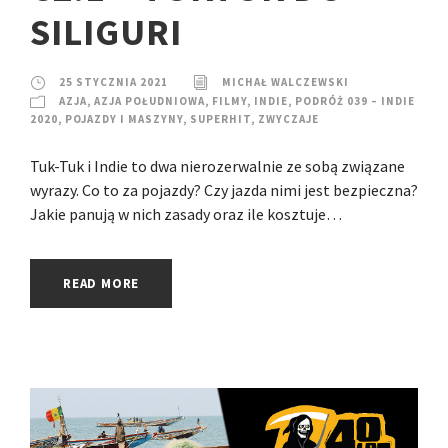
SILIGURI
25 STYCZNIA 2021
MICHAŁ WALCZEWSKI
AZJA
,
AZJA POŁUDNIOWA
,
FILMY
,
INDIE
,
PODRÓŻ 039 – INDIE
2020
,
POJAZDY I MASZYNY
,
SUPERHIT
,
ZWYCZAJE
Tuk-Tuk i Indie to dwa nierozerwalnie ze sobą związane
wyrazy. Co to za pojazdy? Czy jazda nimi jest bezpieczna?
Jakie panują w nich zasady oraz ile kosztuje…
READ MORE