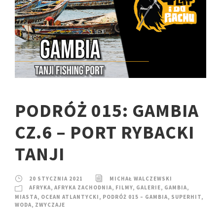
PODRÓŻ 015: GAMBIA
CZ.6 – PORT RYBACKI
TANJI
20 STYCZNIA 2021
MICHAŁ WALCZEWSKI
AFRYKA
,
AFRYKA ZACHODNIA
,
FILMY
,
GALERIE
,
GAMBIA
,
MIASTA
,
OCEAN ATLANTYCKI
,
PODRÓŻ 015 – GAMBIA
,
SUPERHIT
,
WODA
,
ZWYCZAJE