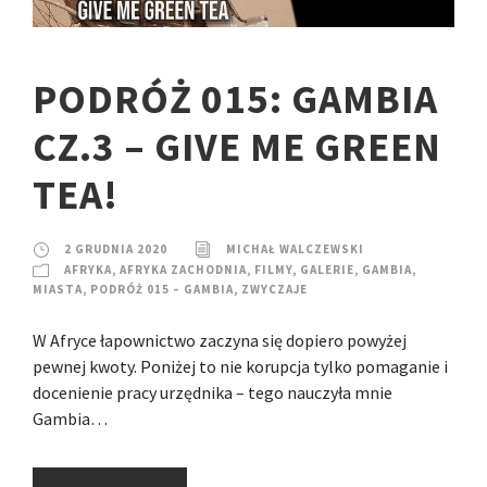
PODRÓŻ 015: GAMBIA
CZ.3 – GIVE ME GREEN
TEA!
2 GRUDNIA 2020
MICHAŁ WALCZEWSKI
AFRYKA
,
AFRYKA ZACHODNIA
,
FILMY
,
GALERIE
,
GAMBIA
,
MIASTA
,
PODRÓŻ 015 – GAMBIA
,
ZWYCZAJE
W Afryce łapownictwo zaczyna się dopiero powyżej
pewnej kwoty. Poniżej to nie korupcja tylko pomaganie i
docenienie pracy urzędnika – tego nauczyła mnie
Gambia…