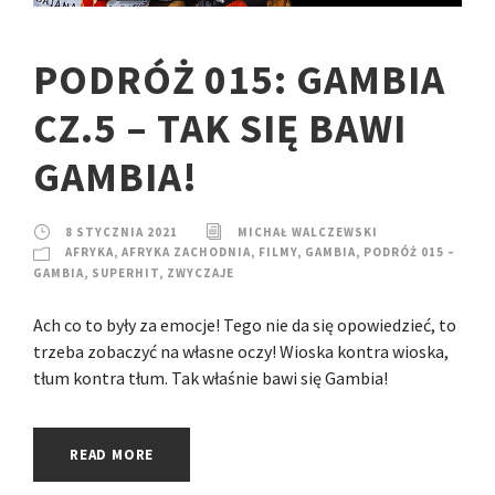
PODRÓŻ 015: GAMBIA
CZ.5 – TAK SIĘ BAWI
GAMBIA!
8 STYCZNIA 2021
MICHAŁ WALCZEWSKI
AFRYKA
,
AFRYKA ZACHODNIA
,
FILMY
,
GAMBIA
,
PODRÓŻ 015 –
GAMBIA
,
SUPERHIT
,
ZWYCZAJE
Ach co to były za emocje! Tego nie da się opowiedzieć, to
trzeba zobaczyć na własne oczy! Wioska kontra wioska,
tłum kontra tłum. Tak właśnie bawi się Gambia!
READ MORE