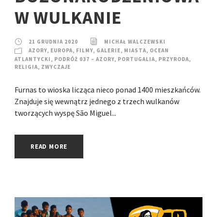
W WULKANIE
21 GRUDNIA 2020
MICHAŁ WALCZEWSKI
AZORY
,
EUROPA
,
FILMY
,
GALERIE
,
MIASTA
,
OCEAN
ATLANTYCKI
,
PODRÓŻ 037 – AZORY
,
PORTUGALIA
,
PRZYRODA
,
RELIGIA
,
ZWYCZAJE
Furnas to wioska licząca nieco ponad 1400 mieszkańców.
Znajduje się wewnątrz jednego z trzech wulkanów
tworzących wyspę São Miguel...
READ MORE