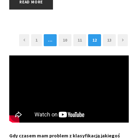
READ MORE
1
…
10
11
12
13
Gdy czasem mam problem z klasyfikacją jakiegoś