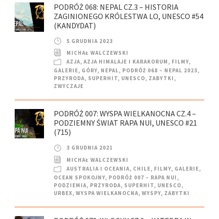
PODRÓŻ 068: NEPAL CZ.3 – HISTORIA
ZAGINIONEGO KRÓLESTWA LO, UNESCO #54
(KANDYDAT)
5 GRUDNIA 2023
MICHAŁ WALCZEWSKI
AZJA
,
AZJA HIMALAJE I KARAKORUM
,
FILMY
,
GALERIE
,
GÓRY
,
NEPAL
,
PODRÓŻ 068 – NEPAL 2023
,
PRZYRODA
,
SUPERHIT
,
UNESCO
,
ZABYTKI
,
ZWYCZAJE
PODRÓŻ 007: WYSPA WIELKANOCNA CZ.4 –
PODZIEMNY ŚWIAT RAPA NUI, UNESCO #21
(715)
3 GRUDNIA 2021
MICHAŁ WALCZEWSKI
AUSTRALIA I OCEANIA
,
CHILE
,
FILMY
,
GALERIE
,
OCEAN SPOKOJNY
,
PODRÓŻ 007 – RAPA NUI
,
PODZIEMIA
,
PRZYRODA
,
SUPERHIT
,
UNESCO
,
URBEX
,
WYSPA WIELKANOCNA
,
WYSPY
,
ZABYTKI