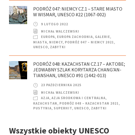
PODRÓŻ 047: NIEMCY CZ.1 – STARE MIASTO
W WISMAR, UNESCO #22 (1067-002)
9 LUTEGO 2022
MICHAŁ WALCZEWSKI
EUROPA
,
EUROPA ZACHODNIA
,
GALERIE
,
MIASTA
,
NIEMCY
,
PODRÓŻ 047 – NIEMCY 2021
,
UNESCO
,
ZABYTKI
PODRÓŻ 048: KAZACHSTAN CZ.17 – AKTOBE;
JEDWABNY SZLAK KORYTARZA CHANG’AN-
TIANSHAN, UNESCO #91 (1442-013)
23 PAŹDZIERNIKA 2025
MICHAŁ WALCZEWSKI
AZJA
,
AZJA ŚRODKOWA I CENTRALNA
,
KAZACHSTAN
,
PODRÓŻ 048 – KAZACHSTAN 2021
,
PUSTYNIA
,
SUPERHIT
,
UNESCO
,
ZABYTKI
Wszystkie obiekty UNESCO