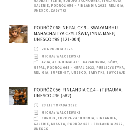
NADBAŁTYCKIE
,
EUROPA ZACHODNIA
,
FINLANDIA
,
GALERIE
,
PODRÓŻ 056 – FINLANDIA 2022
,
RELIGIA
,
UNESCO
,
ZABYTKI
PODRÓŻ 068: NEPAL CZ.9 – SWAYAMBHU
MAHACHAITYA CZYLI ŚWIĄTYNIA MAŁP,
UNESCO #99 (121-004)
28 GRUDNIA 2025
MICHAŁ WALCZEWSKI
AZJA
,
AZJA HIMALAJE I KARAKORUM
,
GÓRY
,
NEPAL
,
PODRÓŻ 068 – NEPAL 2023
,
PUBLICYSTYKA
,
RELIGIA
,
SUPERHIT
,
UNESCO
,
ZABYTKI
,
ZWYCZAJE
PODRÓŻ 056: FINLANDIA CZ.4 – (T)RAUMA,
UNESCO #36 (582)
23 LISTOPADA 2022
MICHAŁ WALCZEWSKI
EUROPA
,
EUROPA ZACHODNIA
,
FINLANDIA
,
GALERIE
,
MIASTA
,
PODRÓŻ 056 – FINLANDIA 2022
,
UNESCO