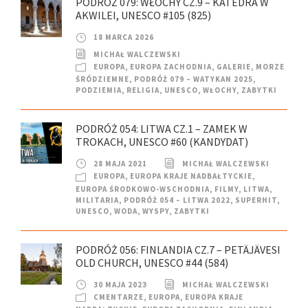
PODRÓŻ 079: WŁOCHY CZ.9 – KATEDRA W
AKWILEI, UNESCO #105 (825)
18 MARCA 2026
MICHAŁ WALCZEWSKI
EUROPA
,
EUROPA ZACHODNIA
,
GALERIE
,
MORZE
ŚRÓDZIEMNE
,
PODRÓŻ 079 – WATYKAN 2025
,
PODZIEMIA
,
RELIGIA
,
UNESCO
,
WŁOCHY
,
ZABYTKI
PODRÓŻ 054: LITWA CZ.1 – ZAMEK W
TROKACH, UNESCO #60 (KANDYDAT)
28 MAJA 2021
MICHAŁ WALCZEWSKI
EUROPA
,
EUROPA KRAJE NADBAŁTYCKIE
,
EUROPA ŚRODKOWO-WSCHODNIA
,
FILMY
,
LITWA
,
MILITARIA
,
PODRÓŻ 054 – LITWA 2022
,
SUPERHIT
,
UNESCO
,
WODA
,
WYSPY
,
ZABYTKI
PODRÓŻ 056: FINLANDIA CZ.7 – PETÄJÄVESI
OLD CHURCH, UNESCO #44 (584)
30 MAJA 2023
MICHAŁ WALCZEWSKI
CMENTARZE
,
EUROPA
,
EUROPA KRAJE