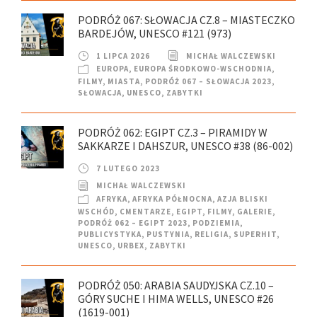
PODRÓŻ 067: SŁOWACJA CZ.8 – MIASTECZKO
BARDEJÓW, UNESCO #121 (973)
1 LIPCA 2026
MICHAŁ WALCZEWSKI
EUROPA
,
EUROPA ŚRODKOWO-WSCHODNIA
,
FILMY
,
MIASTA
,
PODRÓŻ 067 – SŁOWACJA 2023
,
SŁOWACJA
,
UNESCO
,
ZABYTKI
PODRÓŻ 062: EGIPT CZ.3 – PIRAMIDY W
SAKKARZE I DAHSZUR, UNESCO #38 (86-002)
7 LUTEGO 2023
MICHAŁ WALCZEWSKI
AFRYKA
,
AFRYKA PÓŁNOCNA
,
AZJA BLISKI
WSCHÓD
,
CMENTARZE
,
EGIPT
,
FILMY
,
GALERIE
,
PODRÓŻ 062 – EGIPT 2023
,
PODZIEMIA
,
PUBLICYSTYKA
,
PUSTYNIA
,
RELIGIA
,
SUPERHIT
,
UNESCO
,
URBEX
,
ZABYTKI
PODRÓŻ 050: ARABIA SAUDYJSKA CZ.10 –
GÓRY SUCHE I HIMA WELLS, UNESCO #26
(1619-001)