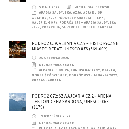
5 MAJA 2022
MICHAŁ WALCZEWSKI
ARABIA SAUDYJSKA
,
AZJA
,
AZJA BLISKI
WSCHÓD
,
AZJA PÓŁWYSEP ARABSKI
,
FILMY
,
GALERIE
,
GÓRY
,
PODRÓŻ 050 – ARABIA SAUDYJSKA
2022
,
PRZYRODA
,
SUPERHIT
,
UNESCO
,
ZABYTKI
PODRÓŻ 059: ALBANIA CZ.9 – HISTORYCZNE
MIASTO BERAT, UNESCO #76 (569-002)
26 CZERWCA 2025
MICHAŁ WALCZEWSKI
ALBANIA
,
EUROPA
,
EUROPA BAŁKANY
,
MIASTA
,
MORZE ŚRÓDZIEMNE
,
PODRÓŻ 059 – ALBANIA 2022
,
UNESCO
,
ZABYTKI
PODRÓŻ 072: SZWAJCARIA CZ.2 – ARENA
TEKTONICZNA SARDONA, UNESCO #63
(1179)
19 WRZEŚNIA 2024
MICHAŁ WALCZEWSKI
EUROPA
,
EUROPA ZACHODNIA
,
GALERIE
,
GÓRY
,