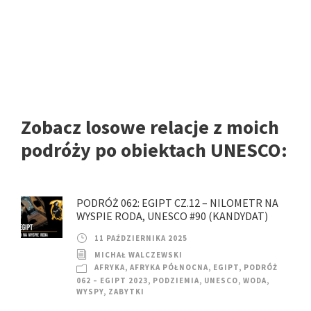
Zobacz losowe relacje z moich
podróży po obiektach UNESCO:
PODRÓŻ 062: EGIPT CZ.12 – NILOMETR NA
WYSPIE RODA, UNESCO #90 (KANDYDAT)
11 PAŹDZIERNIKA 2025
MICHAŁ WALCZEWSKI
AFRYKA
,
AFRYKA PÓŁNOCNA
,
EGIPT
,
PODRÓŻ
062 – EGIPT 2023
,
PODZIEMIA
,
UNESCO
,
WODA
,
WYSPY
,
ZABYTKI