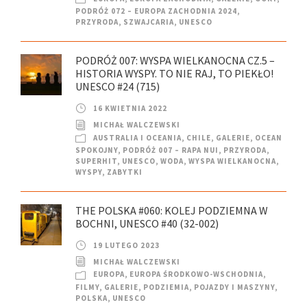
PODRÓŻ 072 – EUROPA ZACHODNIA 2024
,
PRZYRODA
,
SZWAJCARIA
,
UNESCO
PODRÓŻ 007: WYSPA WIELKANOCNA CZ.5 –
HISTORIA WYSPY. TO NIE RAJ, TO PIEKŁO!
UNESCO #24 (715)
16 KWIETNIA 2022
MICHAŁ WALCZEWSKI
AUSTRALIA I OCEANIA
,
CHILE
,
GALERIE
,
OCEAN
SPOKOJNY
,
PODRÓŻ 007 – RAPA NUI
,
PRZYRODA
,
SUPERHIT
,
UNESCO
,
WODA
,
WYSPA WIELKANOCNA
,
WYSPY
,
ZABYTKI
THE POLSKA #060: KOLEJ PODZIEMNA W
BOCHNI, UNESCO #40 (32-002)
19 LUTEGO 2023
MICHAŁ WALCZEWSKI
EUROPA
,
EUROPA ŚRODKOWO-WSCHODNIA
,
FILMY
,
GALERIE
,
PODZIEMIA
,
POJAZDY I MASZYNY
,
POLSKA
,
UNESCO