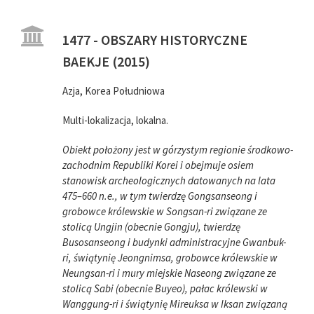
1477 - OBSZARY HISTORYCZNE
BAEKJE (2015)
Azja, Korea Południowa
Multi-lokalizacja, lokalna.
Obiekt położony jest w górzystym regionie środkowo-
zachodnim Republiki Korei i obejmuje osiem
stanowisk archeologicznych datowanych na lata
475–660 n.e., w tym twierdzę Gongsanseong i
grobowce królewskie w Songsan-ri związane ze
stolicą Ungjin (obecnie Gongju), twierdzę
Busosanseong i budynki administracyjne Gwanbuk-
ri, świątynię Jeongnimsa, grobowce królewskie w
Neungsan-ri i mury miejskie Naseong związane ze
stolicą Sabi (obecnie Buyeo), pałac królewski w
Wanggung-ri i świątynię Mireuksa w Iksan związaną