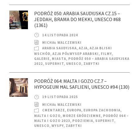
PODRÓŻ 050: ARABIA SAUDYJSKA CZ.15 –
JEDDAH, BRAMA DO MEKKI, UNESCO #68
(1361)
14 LISTOPADA 2024
MICHAŁ WALCZEWSKI
ARABIA SAUDYJSKA
,
AZJA
,
AZJA BLISKI
WSCHÓD
,
AZJA PÓŁWYSEP ARABSKI
,
FILMY
,
GALERIE
,
MIASTA
,
PODRÓŻ 050 – ARABIA SAUDYJSKA
2022
,
SUPERHIT
,
UNESCO
,
ZABYTKI
PODRÓŻ 064: MALTA I GOZO CZ.7 –
HYPOGEUM ĦAL SAFLIENI, UNESCO #94 (130)
19 LISTOPADA 2025
MICHAŁ WALCZEWSKI
CMENTARZE
,
EUROPA
,
EUROPA ZACHODNIA
,
MALTA I GOZO
,
MORZE ŚRÓDZIEMNE
,
PODRÓŻ 064 –
MALTA I GOZO 2023
,
PODZIEMIA
,
SUPERHIT
,
UNESCO
,
WYSPY
,
ZABYTKI