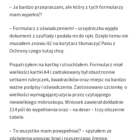
– Ja bardzo przepraszam, ale który z tych formularzy
mam wypełnić?
– Formularz z oświadczeniem! – urzędniczka wyjęła
dokument z szuflady i podała mi do ręki. Dzięki temu nie
musiałem znowu iść na korytarz tłumaczyć Panu z
Ochrony czego tutaj chcę.
Popatrzyłem na kartkę i struchlałem. Formularz miał
wielkości kartki A4 i zadrukowany był obustronnie
setkami rubryczek, kwadracików oraz miejsc na bardzo
ważne podpisy i oświadczenia. Zastosowano czcionkę o
wielkości wymagającej użycia przez czytającego
niewielkiego mikroskopu. Wniosek zawierał dokładnie
114 pól do wypełnienia oraz – na deser – trzy obszerne
tabele.
– To wszystko mam powypełniać? – spytałem ze
zdziwienia unosząc brwi i rozszerzając źrenice.