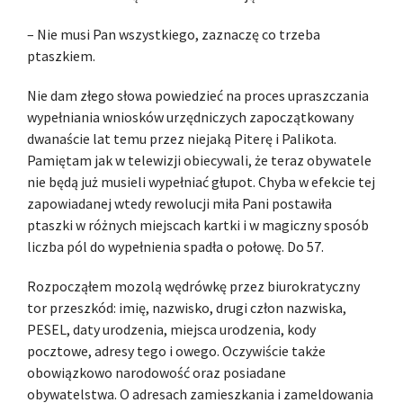
– Nie musi Pan wszystkiego, zaznaczę co trzeba
ptaszkiem.
Nie dam złego słowa powiedzieć na proces upraszczania
wypełniania wniosków urzędniczych zapoczątkowany
dwanaście lat temu przez niejaką Piterę i Palikota.
Pamiętam jak w telewizji obiecywali, że teraz obywatele
nie będą już musieli wypełniać głupot. Chyba w efekcie tej
zapowiadanej wtedy rewolucji miła Pani postawiła
ptaszki w różnych miejscach kartki i w magiczny sposób
liczba pól do wypełnienia spadła o połowę. Do 57.
Rozpocząłem mozolą wędrówkę przez biurokratyczny
tor przeszkód: imię, nazwisko, drugi człon nazwiska,
PESEL, daty urodzenia, miejsca urodzenia, kody
pocztowe, adresy tego i owego. Oczywiście także
obowiązkowo narodowość oraz posiadane
obywatelstwa. O adresach zamieszkania i zameldowania