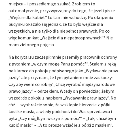
miejscu – i poszedłem go szukać. Zrobiłem to
automatycznie, przyzwyczajony do tego, że jeżeli pisze
„Wejście dla kobiet” to tam nie wchodzę. Po okrążeniu
budynku okazało się jednak, że to było wejście dla
wszystkich, a nie tylko dla niepełnosprawnych. Po co
więc komunikat „Wejście dla niepełnosprawnych”? Nie
mam zielonego pojęcia.
Na korytarzu zaczepił mnie przemiły pracownik ochrony
z pytaniem „w czym mogę Panu pomóc?”. Stałem z ręką
na klamce do pokoju podpisanego jako „Wydawanie praw
jazdy” ale przyznam, że tym pytaniem mnie zaskoczył.
Czy aby wiem co robię? „Chcę wyrobić międzynarodowe
prawo jazdy” – odrzekłem. Wtedy on powiedział, żebym
wszedł do pokoju z napisem „Wydawanie praw jazdy”. No
cóż… wyobraźcie sobie, że w sklepie bierzecie z półki
kostkę masła, a wtedy podchodzi do Was sprzedawca i
pyta „Czy mógłbym w czymś pomóc?” – „Tak, chciałbym
kupić masło” – „A to proszę wziąć je z półki z masłem”.