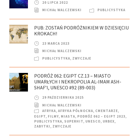
20 LIPCA 2022
MICHAŁ WALCZEWSKI
PUBLICYSTYKA
PUB: ZOSTAŃ PODRÓŻNIKIEM W DZIESIĘCIU
KROKACH!
23 MARCA 2023
MICHAŁ WALCZEWSKI
PUBLICYSTYKA
,
ZWYCZAJE
PODRÓŻ 062: EGIPT CZ.13 – MIASTO
UMARŁYCH I NEKROPOLIA AL-IMAM ASH-
SHAF’I, UNESCO #92 (89-003)
29 PAŹDZIERNIKA 2025
MICHAŁ WALCZEWSKI
AFRYKA
,
AFRYKA PÓŁNOCNA
,
CMENTARZE
,
EGIPT
,
FILMY
,
MIASTA
,
PODRÓŻ 062 – EGIPT 2023
,
PUBLICYSTYKA
,
SUPERHIT
,
UNESCO
,
URBEX
,
ZABYTKI
,
ZWYCZAJE