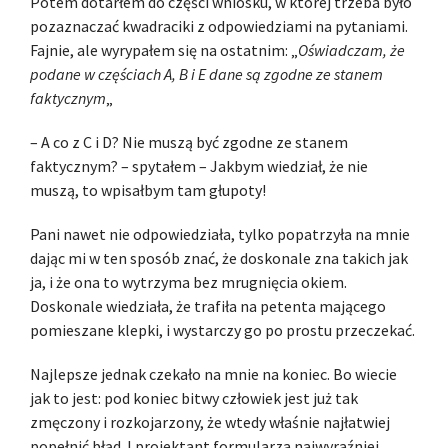
Potem dotarłem do części wniosku, w której trzeba było
pozaznaczać kwadraciki z odpowiedziami na pytaniami.
Fajnie, ale wyrypałem się na ostatnim: „
Oświadczam, że
podane w częściach A, B i E dane są zgodne ze stanem
faktycznym
„
– A co z C i D? Nie muszą być zgodne ze stanem
faktycznym? – spytałem – Jakbym wiedział, że nie
muszą, to wpisałbym tam głupoty!
Pani nawet nie odpowiedziała, tylko popatrzyła na mnie
dając mi w ten sposób znać, że doskonale zna takich jak
ja, i że ona to wytrzyma bez mrugnięcia okiem.
Doskonale
wiedziała, że trafiła na petenta mającego
pomieszane klepki, i wystarczy go po prostu przeczekać.
Najlepsze jednak czekało na mnie na koniec. Bo wiecie
jak to jest: pod koniec bitwy człowiek jest już tak
zmęczony i rozkojarzony, że wtedy właśnie najłatwiej
popełnić błąd. I projektant formularza najwyraźniej