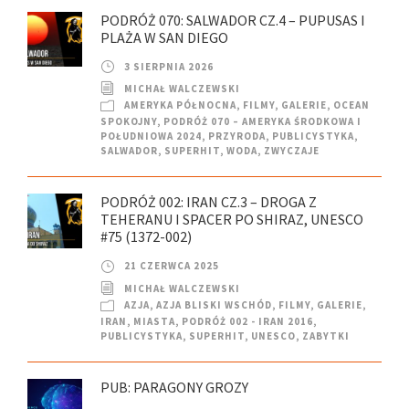
PODRÓŻ 070: SALWADOR CZ.4 – PUPUSAS I
PLAŻA W SAN DIEGO
3 SIERPNIA 2026
MICHAŁ WALCZEWSKI
AMERYKA PÓŁNOCNA
,
FILMY
,
GALERIE
,
OCEAN
SPOKOJNY
,
PODRÓŻ 070 – AMERYKA ŚRODKOWA I
POŁUDNIOWA 2024
,
PRZYRODA
,
PUBLICYSTYKA
,
SALWADOR
,
SUPERHIT
,
WODA
,
ZWYCZAJE
PODRÓŻ 002: IRAN CZ.3 – DROGA Z
TEHERANU I SPACER PO SHIRAZ, UNESCO
#75 (1372-002)
21 CZERWCA 2025
MICHAŁ WALCZEWSKI
AZJA
,
AZJA BLISKI WSCHÓD
,
FILMY
,
GALERIE
,
IRAN
,
MIASTA
,
PODRÓŻ 002 - IRAN 2016
,
PUBLICYSTYKA
,
SUPERHIT
,
UNESCO
,
ZABYTKI
PUB: PARAGONY GROZY