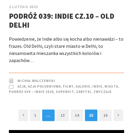
2 LUTEGO 2021
PODRÓŻ 039: INDIE CZ.10 – OLD
DELHI
Powiedzenie, że Indie albo się kocha albo nienawidzi – to
frazes. Old Delhi, czyli stare miasto w Delhi, to
niesamowita mieszanka wszystkich kolorów i
zapachów…
MICHAŁ WALCZEWSKI
AZJA
,
AZJA POŁUDNIOWA
,
FILMY
,
GALERIE
,
INDIE
,
MIASTA
,
PODRÓŻ 039 – INDIE 2020
,
SUPERHIT
,
ZABYTKI
,
ZWYCZAJE
1
…
13
14
15
16