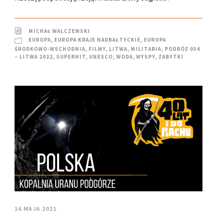
MICHAŁ WALCZEWSKI
EUROPA
,
EUROPA KRAJE NADBAŁTYCKIE
,
EUROPA
ŚRODKOWO-WSCHODNIA
,
FILMY
,
LITWA
,
MILITARIA
,
PODRÓŻ 054
– LITWA 2022
,
SUPERHIT
,
UNESCO
,
WODA
,
WYSPY
,
ZABYTKI
16 MAJA 2021