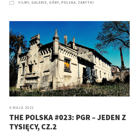
FILMY
,
GALERIE
,
GÓRY
,
POLSKA
,
ZABYTKI
6 MAJA 2021
THE POLSKA #023: PGR – JEDEN Z
TYSIĘCY, CZ.2