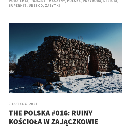
PODZIEMIA
,
POJAZDY I MASZYNY
,
POLSKA
,
PRZYRODA
,
RELIGIA
,
SUPERHIT
,
UNESCO
,
ZABYTKI
7 LUTEGO 2021
THE POLSKA #016: RUINY
KOŚCIOŁA W ZAJĄCZKOWIE