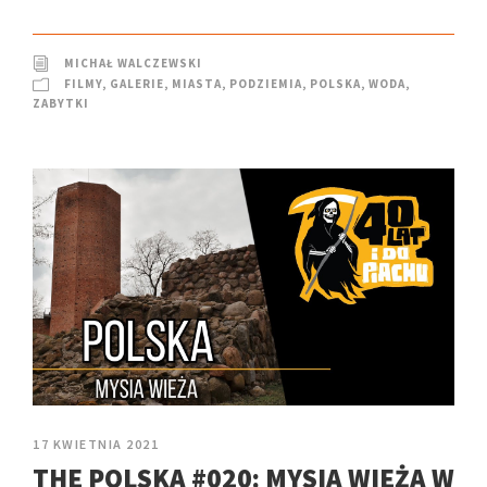
MICHAŁ WALCZEWSKI
FILMY
,
GALERIE
,
MIASTA
,
PODZIEMIA
,
POLSKA
,
WODA
,
ZABYTKI
17 KWIETNIA 2021
THE POLSKA #020: MYSIA WIEŻA W