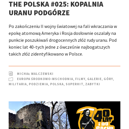
THE POLSKA #025: KOPALNIA
URANU PODGÓRZE
Po zakończeniu II wojny światowej na fali wkraczania w
epokę atomową Ameryka i Rosja dosłownie oszalały na
punkcie poszukiwań drogocennych złóż rudy uranu. Pod
koniec lat 40-tych jedne z ówcześnie najbogatszych
takich złóż zidentyfikowano w Polsce.
MICHAŁ WALCZEWSKI
EUROPA ŚRODKOWO-WSCHODNIA
,
FILMY
,
GALERIE
,
GÓRY
,
MILITARIA
,
PODZIEMIA
,
POLSKA
,
SUPERHIT
,
ZABYTKI