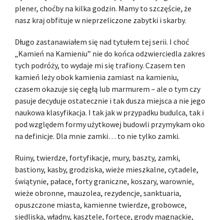
plener, choćby na kilka godzin. Mamy to szczęście, że
nasz kraj obfituje w nieprzeliczone zabytki i skarby.
Długo zastanawiałem się nad tytułem tej serii. I choć
„Kamień na Kamieniu” nie do końca odzwierciedla zakres
tych podróży, to wydaje mi się trafiony. Czasem ten
kamień leży obok kamienia zamiast na kamieniu,
czasem okazuje się cegłą lub marmurem – ale o tym czy
pasuje decyduje ostatecznie i tak dusza miejsca a nie jego
naukowa klasyfikacja. I tak jak w przypadku budulca, tak i
pod względem formy użytkowej budowli przymykam oko
na definicje. Dla mnie zamki… to nie tylko zamki.
Ruiny, twierdze, fortyfikacje, mury, baszty, zamki,
bastiony, kasby, grodziska, wieże mieszkalne, cytadele,
świątynie, pałace, forty graniczne, koszary, warownie,
wieże obronne, mauzolea, rezydencje, sanktuaria,
opuszczone miasta, kamienne twierdze, grobowce,
siedliska, władny, kasztele, fortece, grody magnackie,