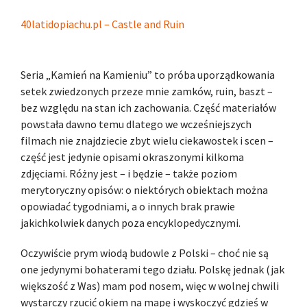
40latidopiachu.pl – Castle and Ruin
Seria „Kamień na Kamieniu” to próba uporządkowania
setek zwiedzonych przeze mnie zamków, ruin, baszt –
bez względu na stan ich zachowania. Część materiałów
powstała dawno temu dlatego we wcześniejszych
filmach nie znajdziecie zbyt wielu ciekawostek i scen –
część jest jedynie opisami okraszonymi kilkoma
zdjęciami. Różny jest – i będzie – także poziom
merytoryczny opisów: o niektórych obiektach można
opowiadać tygodniami, a o innych brak prawie
jakichkolwiek danych poza encyklopedycznymi.
Oczywiście prym wiodą budowle z Polski – choć nie są
one jedynymi bohaterami tego działu. Polskę jednak (jak
większość z Was) mam pod nosem, więc w wolnej chwili
wystarczy rzucić okiem na mapę i wyskoczyć gdzieś w