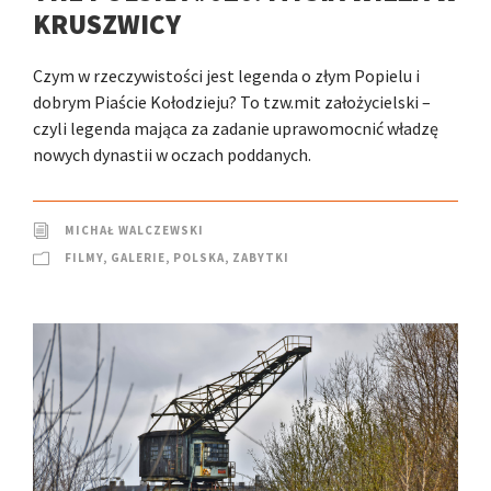
KRUSZWICY
Czym w rzeczywistości jest legenda o złym Popielu i
dobrym Piaście Kołodzieju? To tzw.mit założycielski –
czyli legenda mająca za zadanie uprawomocnić władzę
nowych dynastii w oczach poddanych.
MICHAŁ WALCZEWSKI
FILMY
,
GALERIE
,
POLSKA
,
ZABYTKI