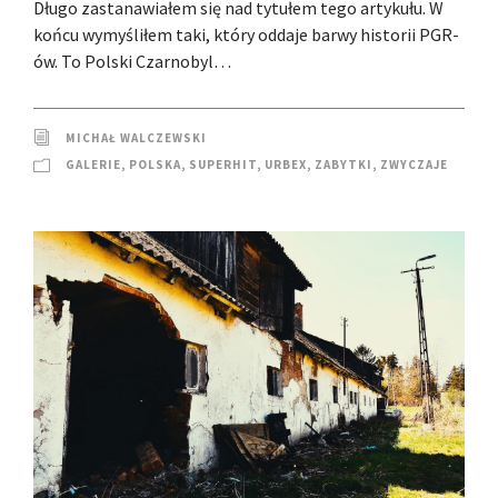
Długo zastanawiałem się nad tytułem tego artykułu. W
końcu wymyśliłem taki, który oddaje barwy historii PGR-
ów. To Polski Czarnobyl…
MICHAŁ WALCZEWSKI
GALERIE
,
POLSKA
,
SUPERHIT
,
URBEX
,
ZABYTKI
,
ZWYCZAJE