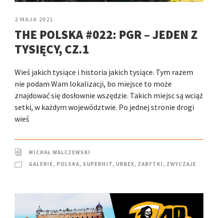
2 MAJA 2021
THE POLSKA #022: PGR – JEDEN Z
TYSIĘCY, CZ.1
Wieś jakich tysiące i historia jakich tysiące. Tym razem
nie podam Wam lokalizacji, bo miejsce to może
znajdować się dosłownie wszędzie. Takich miejsc są wciąż
setki, w każdym województwie. Po jednej stronie drogi
wieś
MICHAŁ WALCZEWSKI
GALERIE
,
POLSKA
,
SUPERHIT
,
URBEX
,
ZABYTKI
,
ZWYCZAJE