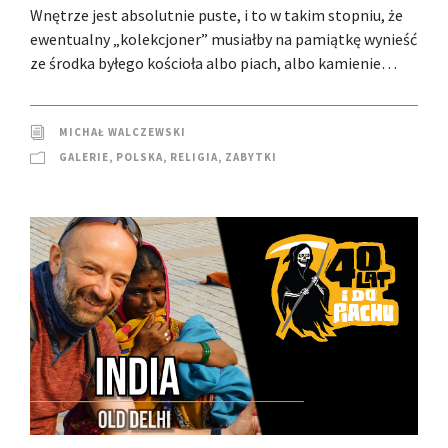
Wnętrze jest absolutnie puste, i to w takim stopniu, że
ewentualny „kolekcjoner” musiałby na pamiątkę wynieść
ze środka byłego kościoła albo piach, albo kamienie…
MICHAŁ WALCZEWSKI
GALERIE
,
POLSKA
,
RELIGIA
,
ZABYTKI