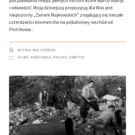
poszukiwania miejsc pełnych historii które warto odkryć
i odwiedzić. Moją dzisiejszą propozycją dla Was jest
niepozorny „Zamek Majkowskich” znajdujący się niecałe
czterdzieści kilometrów na południowy-wschód od
Piotrkowa...
MICHAŁ WALCZEWSKI
FILMY
,
PODZIEMIA
,
POLSKA
,
ZABYTKI