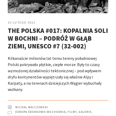
23 LUTEGO 2021
THE POLSKA #017: KOPALNIA SOLI
W BOCHNI – PODRÓŻ W GŁĄB
ZIEMI, UNESCO #7 (32-002)
Kilkanaście milionów lat temu tereny południowej
Polski pokrywało płytkie, ciepłe morze. Były to czasy
wzmożonej działalności tektonicznej – pod wpływem
dryfu kontynentów wypiętrzały się właśnie Alpy i
Karpaty, a na terenach dzisiejszych Węgier wybuchały
wulkany.
MICHAŁ WALCZEWSKI
EUROPA ŚRODKOWO-WSCHODNIA
,
FILMY
,
GALERIE
,