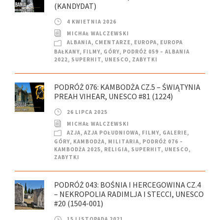
(KANDYDAT)
4 KWIETNIA 2026
MICHAŁ WALCZEWSKI
ALBANIA
,
CMENTARZE
,
EUROPA
,
EUROPA
BAŁKANY
,
FILMY
,
GÓRY
,
PODRÓŻ 059 – ALBANIA
2022
,
SUPERHIT
,
UNESCO
,
ZABYTKI
PODRÓŻ 076: KAMBODŻA CZ.5 – ŚWIĄTYNIA
PREAH VIHEAR, UNESCO #81 (1224)
26 LIPCA 2025
MICHAŁ WALCZEWSKI
AZJA
,
AZJA POŁUDNIOWA
,
FILMY
,
GALERIE
,
GÓRY
,
KAMBODŻA
,
MILITARIA
,
PODRÓŻ 076 –
KAMBODŻA 2025
,
RELIGIA
,
SUPERHIT
,
UNESCO
,
ZABYTKI
PODRÓŻ 043: BOŚNIA I HERCEGOWINA CZ.4
– NEKROPOLIA RADIMLJA I STECCI, UNESCO
#20 (1504-001)
15 LISTOPADA 2021