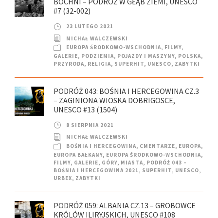
BOCHNI – PODRÓŻ W GŁĄB ZIEMI, UNESCO
#7 (32-002)
23 LUTEGO 2021
MICHAŁ WALCZEWSKI
EUROPA ŚRODKOWO-WSCHODNIA
,
FILMY
,
GALERIE
,
PODZIEMIA
,
POJAZDY I MASZYNY
,
POLSKA
,
PRZYRODA
,
RELIGIA
,
SUPERHIT
,
UNESCO
,
ZABYTKI
PODRÓŻ 043: BOŚNIA I HERCEGOWINA CZ.3
– ZAGINIONA WIOSKA DOBRIGOSCE,
UNESCO #13 (1504)
8 SIERPNIA 2021
MICHAŁ WALCZEWSKI
BOŚNIA I HERCEGOWINA
,
CMENTARZE
,
EUROPA
,
EUROPA BAŁKANY
,
EUROPA ŚRODKOWO-WSCHODNIA
,
FILMY
,
GALERIE
,
GÓRY
,
MIASTA
,
PODRÓŻ 043 –
BOŚNIA I HERCEGOWINA 2021
,
SUPERHIT
,
UNESCO
,
URBEX
,
ZABYTKI
PODRÓŻ 059: ALBANIA CZ.13 – GROBOWCE
KRÓLÓW ILIRYJSKICH, UNESCO #108