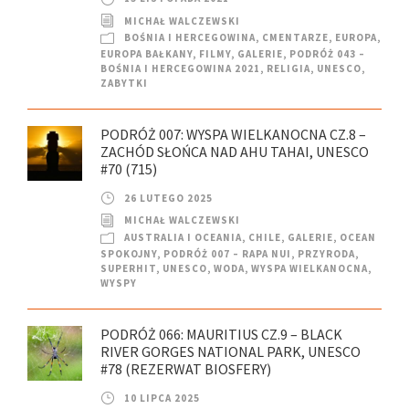
MICHAŁ WALCZEWSKI
BOŚNIA I HERCEGOWINA
,
CMENTARZE
,
EUROPA
,
EUROPA BAŁKANY
,
FILMY
,
GALERIE
,
PODRÓŻ 043 –
BOŚNIA I HERCEGOWINA 2021
,
RELIGIA
,
UNESCO
,
ZABYTKI
PODRÓŻ 007: WYSPA WIELKANOCNA CZ.8 –
ZACHÓD SŁOŃCA NAD AHU TAHAI, UNESCO
#70 (715)
26 LUTEGO 2025
MICHAŁ WALCZEWSKI
AUSTRALIA I OCEANIA
,
CHILE
,
GALERIE
,
OCEAN
SPOKOJNY
,
PODRÓŻ 007 – RAPA NUI
,
PRZYRODA
,
SUPERHIT
,
UNESCO
,
WODA
,
WYSPA WIELKANOCNA
,
WYSPY
PODRÓŻ 066: MAURITIUS CZ.9 – BLACK
RIVER GORGES NATIONAL PARK, UNESCO
#78 (REZERWAT BIOSFERY)
10 LIPCA 2025