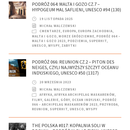
PODRÓŻ 064: MALTA I GOZO CZ.7 –
HYPOGEUM ĦAL SAFLIENI, UNESCO #94 (130)
19 LISTOPADA 2025
MICHAŁ WALCZEWSKI
CMENTARZE
,
EUROPA
,
EUROPA ZACHODNIA
,
MALTA I GOZO
,
MORZE ŚRÓDZIEMNE
,
PODRÓŻ 064 –
MALTA I GOZO 2023
,
PODZIEMIA
,
SUPERHIT
,
UNESCO
,
WYSPY
,
ZABYTKI
PODRÓŻ 066: REUNION CZ.2 – PITON DES
NEIGES, CZYLI NAJWYŻSZY SZCZYT OCEANU
INDYJSKIEGO, UNESCO #50 (1317)
20 WRZEŚNIA 2023
MICHAŁ WALCZEWSKI
AFRYKA
,
AFRYKA ARCHIPELAG MASKARENÓW
,
FILMY
,
GALERIE
,
GÓRY
,
OCEAN INDYJSKI
,
PODRÓŻ
066 – ARCHIPELAG MASKARENÓW 2023
,
PRZYRODA
,
REUNION
,
SUPERHIT
,
UNESCO
,
WYSPY
THE POLSKA #017: KOPALNIA SOLI W