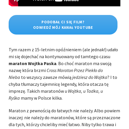
PODOBAŁ CI SIĘ FILM?
ODWIEDŹ MÓJ KANAŁ YOUTUBE
Tym razem z 15-letnim opóźnieniem (ale jednak!) udało
mi się dojechać na kontynuowany od tamtego czasu
maraton Wojtka Paska
. Bo choć maraton ma swoją
nazwę która brzmi
Cross Maraton Przez Piekło do
Nieba
to wszyscy zawsze mówią
jedziesz do Wojtka
? I to
chyba tłumaczy tajemnicę legendy, która otacza tę
imprezę. Takich maratonów
u Wojtka, u Tadka, u
Ryśka
mamy w Polsce kilka.
Maraton z pewnością do łatwych nie należy. Albo powiem
inaczej: nie należy do maratonów, które są przeznaczone
dla tych, którzy chcieliby mieć łatwo. Niby tylko trawa i