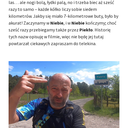
las… ale nogi bolą, łydki palą, no i trzeba biec aż sześć
razy to samo – każde kółko liczy sobie siedem
kilometrów. Jakby się miało 7-kilometrowe buty, było by
akurat! Zaczynamy w
Niebie
, i w
Niebie
kończymy; choć
sześć razy przebiegamy także przez
Piekło
. Historię
tych nazw opisuję w filmie, więc nie będę jej tutaj
powtarzał: ciekawych zapraszam do telekina.