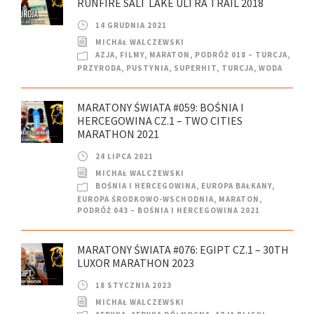
RUNFIRE SALT LAKE ULTRA TRAIL 2018
14 GRUDNIA 2021
MICHAŁ WALCZEWSKI
AZJA
,
FILMY
,
MARATON
,
PODRÓŻ 018 – TURCJA
,
PRZYRODA
,
PUSTYNIA
,
SUPERHIT
,
TURCJA
,
WODA
MARATONY ŚWIATA #059: BOŚNIA I
HERCEGOWINA CZ.1 – TWO CITIES
MARATHON 2021
24 LIPCA 2021
MICHAŁ WALCZEWSKI
BOŚNIA I HERCEGOWINA
,
EUROPA BAŁKANY
,
EUROPA ŚRODKOWO-WSCHODNIA
,
MARATON
,
PODRÓŻ 043 – BOŚNIA I HERCEGOWINA 2021
MARATONY ŚWIATA #076: EGIPT CZ.1 – 30TH
LUXOR MARATHON 2023
18 STYCZNIA 2023
MICHAŁ WALCZEWSKI