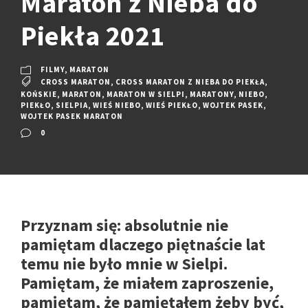
Maraton z Nieba do
Piekła 2021
FILMY
,
MARATON
CROSS MARATON
,
CROSS MARATON Z NIEBA DO PIEKŁA
,
KOŃSKIE
,
MARATON
,
MARATON W SIELPI
,
MARATONY
,
NIEBO
,
PIEKŁO
,
SIELPIA
,
WIEŚ NIEBO
,
WIEŚ PIEKŁO
,
WOJTEK PASEK
,
WOJTEK PASEK MARATON
0
Przyznam się: absolutnie nie
pamiętam dlaczego piętnaście lat
temu nie było mnie w Sielpi.
Pamiętam, że miałem zaproszenie,
pamiętam, że pamiętałem żeby być,