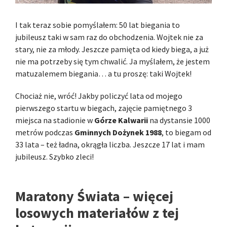
I tak teraz sobie pomyślałem: 50 lat biegania to
jubileusz taki w sam raz do obchodzenia. Wojtek nie za
stary, nie za młody. Jeszcze pamięta od kiedy biega, a już
nie ma potrzeby się tym chwalić. Ja myślałem, że jestem
matuzalemem biegania… a tu proszę: taki Wojtek!
Chociaż nie, wróć! Jakby policzyć lata od mojego
pierwszego startu w biegach, zajęcie pamiętnego 3
miejsca na stadionie w
Górze Kalwarii
na dystansie 1000
metrów podczas
Gminnych Dożynek 1988
, to biegam od
33 lata – też ładna, okrągła liczba. Jeszcze 17 lat i mam
jubileusz. Szybko zleci!
Maratony Świata – więcej
losowych materiałów z tej