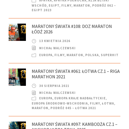
AFRYKA
,
AFRYKA PÓŁNOCNA
,
AZJA BLISKI
WSCHÓD
,
EGIPT
,
FILMY
,
MARATON
,
PODRÓŻ 062 –
EGIPT 2023
MARATONY ŚWIATA #108: DOZ MARATON
ŁÓDŹ 2026
13 KWIETNIA 2026
MICHAŁ WALCZEWSKI
EUROPA
,
FILMY
,
MARATON
,
POLSKA
,
SUPERHIT
MARATONY ŚWIATA #061: ŁOTWA CZ.1 – RIGA
MARATHON 2021
30 SIERPNIA 2021
MICHAŁ WALCZEWSKI
EUROPA
,
EUROPA KRAJE NADBAŁTYCKIE
,
EUROPA ŚRODKOWO-WSCHODNIA
,
FILMY
,
ŁOTWA
,
MARATON
,
PODRÓŻ 045 – ŁOTWA 2021
MARATONY ŚWIATA #097: KAMBODŻA CZ.1 –