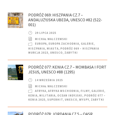
PODRÓŻ 069: HISZPANIA CZ.7 –
ANDALUZYJSKA UBEDA, UNESCO #82 (522-
001)
29 LIPCA 2025
MICHAŁ WALCZEWSKI
EUROPA
,
EUROPA ZACHODNIA
,
GALERIE
,
HISZPANIA
,
MIASTA
,
PODRÓŻ 069 – HISZPANIA
MURCJA 2023
,
UNESCO
,
ZABYTKI
PODRÓŻ 077: KENIA CZ.7 – MOMBASA I FORT
JESUS, UNESCO #88 (1295)
14 WRZEŚNIA 2025
MICHAŁ WALCZEWSKI
AFRYKA
,
AFRYKA WSCHODNIA
,
FILMY
,
GALERIE
,
KENIA
,
MILITARIA
,
OCEAN INDYJSKI
,
PODRÓŻ 077 –
KENIA 2025
,
SUPERHIT
,
UNESCO
,
WYSPY
,
ZABYTKI
PODRÓŻ 078: JORDANIA CZ.5 – QASR