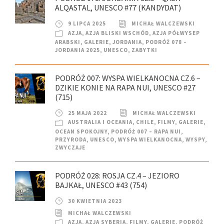
ALQASTAL, UNESCO #77 (KANDYDAT)
9 LIPCA 2025
MICHAŁ WALCZEWSKI
AZJA
,
AZJA BLISKI WSCHÓD
,
AZJA PÓŁWYSEP
ARABSKI
,
GALERIE
,
JORDANIA
,
PODRÓŻ 078 –
JORDANIA 2025
,
UNESCO
,
ZABYTKI
PODRÓŻ 007: WYSPA WIELKANOCNA CZ.6 –
DZIKIE KONIE NA RAPA NUI, UNESCO #27
(715)
25 MAJA 2022
MICHAŁ WALCZEWSKI
AUSTRALIA I OCEANIA
,
CHILE
,
FILMY
,
GALERIE
,
OCEAN SPOKOJNY
,
PODRÓŻ 007 – RAPA NUI
,
PRZYRODA
,
UNESCO
,
WYSPA WIELKANOCNA
,
WYSPY
,
ZWYCZAJE
PODRÓŻ 028: ROSJA CZ.4 – JEZIORO
BAJKAŁ, UNESCO #43 (754)
30 KWIETNIA 2023
MICHAŁ WALCZEWSKI
AZJA
,
AZJA SYBERIA
,
FILMY
,
GALERIE
,
PODRÓŻ