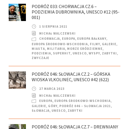
PODRÓŻ 033: CHORWACJA CZ.6 –
PODZIEMIA DUBROWNIKA, UNESCO #12 (95-
001)
1 SIERPNIA 2021
MICHAŁ WALCZEWSKI
CHORWACJA
,
EUROPA
,
EUROPA BAŁKANY
,
EUROPA ŚRODKOWO-WSCHODNIA
,
FILMY
,
GALERIE
,
MIASTA
,
MILITARIA
,
MORZE ŚRÓDZIEMNE
,
PODZIEMIA
,
SUPERHIT
,
UNESCO
,
WYSPY
,
ZABYTKI
,
ZWYCZAJE
PODRÓŻ 046: SŁOWACJA CZ.2 – GÓRSKA
WIOSKA VLKOLINEC, UNESCO #42 (622)
27 MARCA 2023
MICHAŁ WALCZEWSKI
EUROPA
,
EUROPA ŚRODKOWO-WSCHODNIA
,
GALERIE
,
GÓRY
,
PODRÓŻ 046 – SŁOWACJA 2021
,
SŁOWACJA
,
UNESCO
,
ZABYTKI
PODRÓŻ 046: SŁOWACJA CZ.7 – DREWNIANY