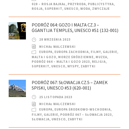
028 – ROSJA BAJKAŁ
,
PRZYRODA
,
PUBLICYSTYKA
,
ROSJA
,
SUPERHIT
,
UNESCO
,
WODA
,
ZWYCZAJE
PODRÓŻ 064: GOZO I MALTA CZ.3 –
ĠGANTIJA TEMPLES, UNESCO #51 (132-001)
28 WRZEŚNIA 2023
MICHAŁ WALCZEWSKI
EUROPA
,
EUROPA ZACHODNIA
,
FILMY
,
GALERIE
,
MALTA I GOZO
,
MORZE ŚRÓDZIEMNE
,
MUZEA
,
PODRÓŻ 064 – MALTA I GOZO 2023
,
RELIGIA
,
SUPERHIT
,
UNESCO
,
WYSPY
,
ZABYTKI
PODRÓŻ 067: SŁOWACJA CZ.5 – ZAMEK
SPISKI, UNESCO #53 (620-001)
25 LISTOPADA 2023
MICHAŁ WALCZEWSKI
EUROPA
,
EUROPA ŚRODKOWO-WSCHODNIA
,
FILMY
,
GALERIE
,
PODRÓŻ 067 – SŁOWACJA 2023
,
SŁOWACJA
,
UNESCO
,
ZABYTKI