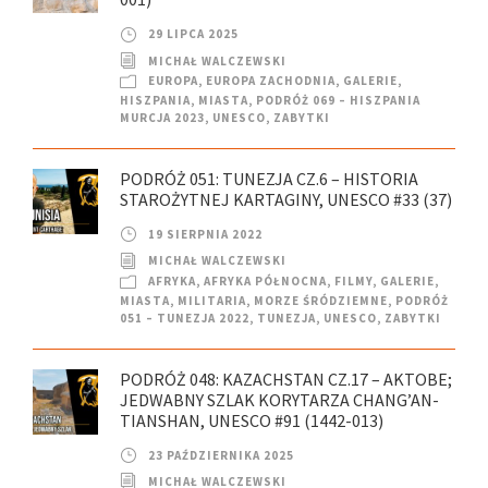
29 LIPCA 2025
MICHAŁ WALCZEWSKI
EUROPA
,
EUROPA ZACHODNIA
,
GALERIE
,
HISZPANIA
,
MIASTA
,
PODRÓŻ 069 – HISZPANIA
MURCJA 2023
,
UNESCO
,
ZABYTKI
PODRÓŻ 051: TUNEZJA CZ.6 – HISTORIA
STAROŻYTNEJ KARTAGINY, UNESCO #33 (37)
19 SIERPNIA 2022
MICHAŁ WALCZEWSKI
AFRYKA
,
AFRYKA PÓŁNOCNA
,
FILMY
,
GALERIE
,
MIASTA
,
MILITARIA
,
MORZE ŚRÓDZIEMNE
,
PODRÓŻ
051 – TUNEZJA 2022
,
TUNEZJA
,
UNESCO
,
ZABYTKI
PODRÓŻ 048: KAZACHSTAN CZ.17 – AKTOBE;
JEDWABNY SZLAK KORYTARZA CHANG’AN-
TIANSHAN, UNESCO #91 (1442-013)
23 PAŹDZIERNIKA 2025
MICHAŁ WALCZEWSKI