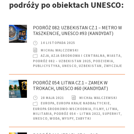
podróży po obiektach UNESCO:
PODRÓŻ 082: UZBEKISTAN CZ.1 – METRO W
TASZKENCIE, UNESCO #93 (KANDYDAT)
14 LISTOPADA 2025
MICHAŁ WALCZEWSKI
AZJA
,
AZJA ŚRODKOWA I CENTRALNA
,
MIASTA
,
PODRÓŻ 082 – UZBEKISTAN 2025
,
PODZIEMIA
,
PUBLICYSTYKA
,
UNESCO
,
UZBEKISTAN
,
ZWYCZAJE
PODRÓŻ 054: LITWA CZ.1 – ZAMEK W
TROKACH, UNESCO #60 (KANDYDAT)
28 MAJA 2021
MICHAŁ WALCZEWSKI
EUROPA
,
EUROPA KRAJE NADBAŁTYCKIE
,
EUROPA ŚRODKOWO-WSCHODNIA
,
FILMY
,
LITWA
,
MILITARIA
,
PODRÓŻ 054 – LITWA 2022
,
SUPERHIT
,
UNESCO
,
WODA
,
WYSPY
,
ZABYTKI