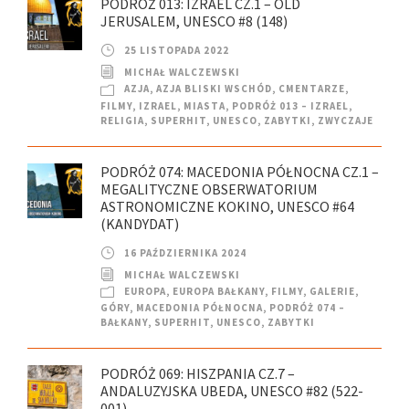
PODRÓŻ 013: IZRAEL CZ.1 – OLD
JERUSALEM, UNESCO #8 (148)
25 LISTOPADA 2022
MICHAŁ WALCZEWSKI
AZJA
,
AZJA BLISKI WSCHÓD
,
CMENTARZE
,
FILMY
,
IZRAEL
,
MIASTA
,
PODRÓŻ 013 – IZRAEL
,
RELIGIA
,
SUPERHIT
,
UNESCO
,
ZABYTKI
,
ZWYCZAJE
PODRÓŻ 074: MACEDONIA PÓŁNOCNA CZ.1 –
MEGALITYCZNE OBSERWATORIUM
ASTRONOMICZNE KOKINO, UNESCO #64
(KANDYDAT)
16 PAŹDZIERNIKA 2024
MICHAŁ WALCZEWSKI
EUROPA
,
EUROPA BAŁKANY
,
FILMY
,
GALERIE
,
GÓRY
,
MACEDONIA PÓŁNOCNA
,
PODRÓŻ 074 –
BAŁKANY
,
SUPERHIT
,
UNESCO
,
ZABYTKI
PODRÓŻ 069: HISZPANIA CZ.7 –
ANDALUZYJSKA UBEDA, UNESCO #82 (522-
001)