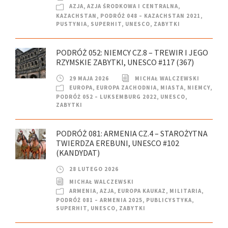
AZJA
,
AZJA ŚRODKOWA I CENTRALNA
,
KAZACHSTAN
,
PODRÓŻ 048 – KAZACHSTAN 2021
,
PUSTYNIA
,
SUPERHIT
,
UNESCO
,
ZABYTKI
PODRÓŻ 052: NIEMCY CZ.8 – TREWIR I JEGO
RZYMSKIE ZABYTKI, UNESCO #117 (367)
29 MAJA 2026
MICHAŁ WALCZEWSKI
EUROPA
,
EUROPA ZACHODNIA
,
MIASTA
,
NIEMCY
,
PODRÓŻ 052 – LUKSEMBURG 2022
,
UNESCO
,
ZABYTKI
PODRÓŻ 081: ARMENIA CZ.4 – STAROŻYTNA
TWIERDZA EREBUNI, UNESCO #102
(KANDYDAT)
28 LUTEGO 2026
MICHAŁ WALCZEWSKI
ARMENIA
,
AZJA
,
EUROPA KAUKAZ
,
MILITARIA
,
PODRÓŻ 081 – ARMENIA 2025
,
PUBLICYSTYKA
,
SUPERHIT
,
UNESCO
,
ZABYTKI