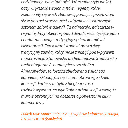
codziennego życia ludności, która stworzyła wokół
oazy większość swoich mitów i legend, które
zakorzeniły się w ich zbiorowej pamięci i przejawiają
się w postaci uroczystości związanych z corocznym
sezonem zbiorów daktyli. Ta palmeraie, najstarsza w
regionie, liczy obecnie ponad dwadzieścia tysięcy palm
i nadal zachowuje tradycyjny system kanałów i
eksploatacji. Ten ostatni stanowi prawdziwy
tradycyjny zawód, który może zniknąć pod wpływem
modernizacji. Stanowisko archeologiczne Stanowisko
archeologiczne Azougui: pierwsza stolica
Almorawidów, to forteca zbudowana z suchego
kamienia, składająca się z muru obronnego i kilku
koncesji. Forteca ta była z biegiem czasu
rozbudowywana, co wynikało z urbanizacji wewnątrz
murów obronnych na obszarze o powierzchni kilku
kilometrów…
Podróż 084: Mauretania cz.2 – Krajobraz kulturowy Azougui,
UNESCO #118 (kandydat)