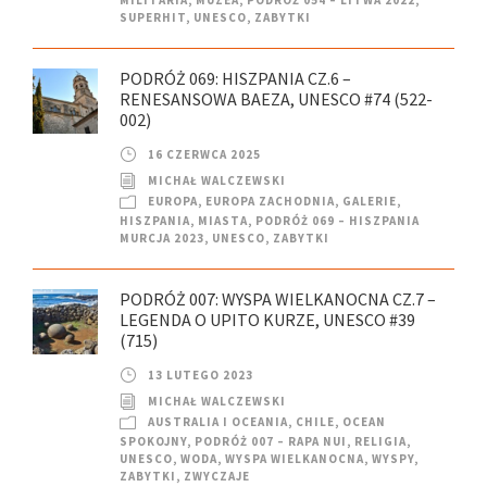
MILITARIA
,
MUZEA
,
PODRÓŻ 054 – LITWA 2022
,
SUPERHIT
,
UNESCO
,
ZABYTKI
PODRÓŻ 069: HISZPANIA CZ.6 –
RENESANSOWA BAEZA, UNESCO #74 (522-
002)
16 CZERWCA 2025
MICHAŁ WALCZEWSKI
EUROPA
,
EUROPA ZACHODNIA
,
GALERIE
,
HISZPANIA
,
MIASTA
,
PODRÓŻ 069 – HISZPANIA
MURCJA 2023
,
UNESCO
,
ZABYTKI
PODRÓŻ 007: WYSPA WIELKANOCNA CZ.7 –
LEGENDA O UPITO KURZE, UNESCO #39
(715)
13 LUTEGO 2023
MICHAŁ WALCZEWSKI
AUSTRALIA I OCEANIA
,
CHILE
,
OCEAN
SPOKOJNY
,
PODRÓŻ 007 – RAPA NUI
,
RELIGIA
,
UNESCO
,
WODA
,
WYSPA WIELKANOCNA
,
WYSPY
,
ZABYTKI
,
ZWYCZAJE