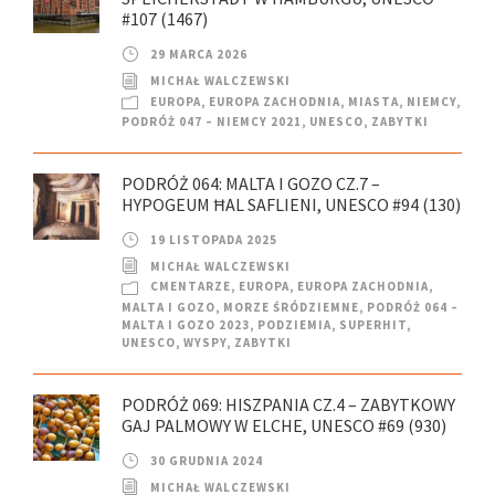
#107 (1467)
29 MARCA 2026
MICHAŁ WALCZEWSKI
EUROPA
,
EUROPA ZACHODNIA
,
MIASTA
,
NIEMCY
,
PODRÓŻ 047 – NIEMCY 2021
,
UNESCO
,
ZABYTKI
PODRÓŻ 064: MALTA I GOZO CZ.7 –
HYPOGEUM ĦAL SAFLIENI, UNESCO #94 (130)
19 LISTOPADA 2025
MICHAŁ WALCZEWSKI
CMENTARZE
,
EUROPA
,
EUROPA ZACHODNIA
,
MALTA I GOZO
,
MORZE ŚRÓDZIEMNE
,
PODRÓŻ 064 –
MALTA I GOZO 2023
,
PODZIEMIA
,
SUPERHIT
,
UNESCO
,
WYSPY
,
ZABYTKI
PODRÓŻ 069: HISZPANIA CZ.4 – ZABYTKOWY
GAJ PALMOWY W ELCHE, UNESCO #69 (930)
30 GRUDNIA 2024
MICHAŁ WALCZEWSKI