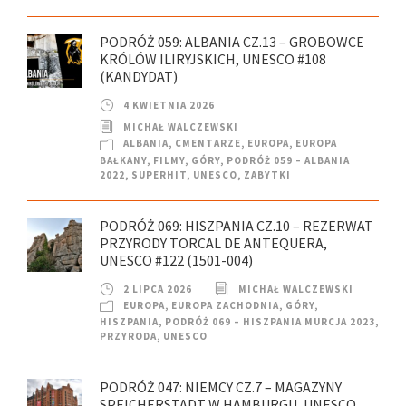
PODRÓŻ 059: ALBANIA CZ.13 – GROBOWCE
KRÓLÓW ILIRYJSKICH, UNESCO #108
(KANDYDAT)
4 KWIETNIA 2026
MICHAŁ WALCZEWSKI
ALBANIA
,
CMENTARZE
,
EUROPA
,
EUROPA
BAŁKANY
,
FILMY
,
GÓRY
,
PODRÓŻ 059 – ALBANIA
2022
,
SUPERHIT
,
UNESCO
,
ZABYTKI
PODRÓŻ 069: HISZPANIA CZ.10 – REZERWAT
PRZYRODY TORCAL DE ANTEQUERA,
UNESCO #122 (1501-004)
2 LIPCA 2026
MICHAŁ WALCZEWSKI
EUROPA
,
EUROPA ZACHODNIA
,
GÓRY
,
HISZPANIA
,
PODRÓŻ 069 – HISZPANIA MURCJA 2023
,
PRZYRODA
,
UNESCO
PODRÓŻ 047: NIEMCY CZ.7 – MAGAZYNY
SPEICHERSTADT W HAMBURGU, UNESCO