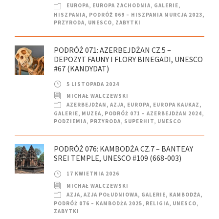
EUROPA
,
EUROPA ZACHODNIA
,
GALERIE
,
HISZPANIA
,
PODRÓŻ 069 – HISZPANIA MURCJA 2023
,
PRZYRODA
,
UNESCO
,
ZABYTKI
PODRÓŻ 071: AZERBEJDŻAN CZ.5 –
DEPOZYT FAUNY I FLORY BINEGADI, UNESCO
#67 (KANDYDAT)
5 LISTOPADA 2024
MICHAŁ WALCZEWSKI
AZERBEJDŻAN
,
AZJA
,
EUROPA
,
EUROPA KAUKAZ
,
GALERIE
,
MUZEA
,
PODRÓŻ 071 – AZERBEJDŻAN 2024
,
PODZIEMIA
,
PRZYRODA
,
SUPERHIT
,
UNESCO
PODRÓŻ 076: KAMBODŻA CZ.7 – BANTEAY
SREI TEMPLE, UNESCO #109 (668-003)
17 KWIETNIA 2026
MICHAŁ WALCZEWSKI
AZJA
,
AZJA POŁUDNIOWA
,
GALERIE
,
KAMBODŻA
,
PODRÓŻ 076 – KAMBODŻA 2025
,
RELIGIA
,
UNESCO
,
ZABYTKI