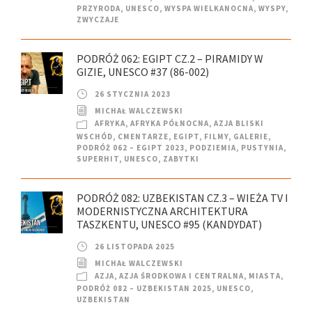
PRZYRODA
,
UNESCO
,
WYSPA WIELKANOCNA
,
WYSPY
,
ZWYCZAJE
PODRÓŻ 062: EGIPT CZ.2 – PIRAMIDY W
GIZIE, UNESCO #37 (86-002)
26 STYCZNIA 2023
MICHAŁ WALCZEWSKI
AFRYKA
,
AFRYKA PÓŁNOCNA
,
AZJA BLISKI
WSCHÓD
,
CMENTARZE
,
EGIPT
,
FILMY
,
GALERIE
,
PODRÓŻ 062 – EGIPT 2023
,
PODZIEMIA
,
PUSTYNIA
,
SUPERHIT
,
UNESCO
,
ZABYTKI
PODRÓŻ 082: UZBEKISTAN CZ.3 – WIEŻA TV I
MODERNISTYCZNA ARCHITEKTURA
TASZKENTU, UNESCO #95 (KANDYDAT)
26 LISTOPADA 2025
MICHAŁ WALCZEWSKI
AZJA
,
AZJA ŚRODKOWA I CENTRALNA
,
MIASTA
,
PODRÓŻ 082 – UZBEKISTAN 2025
,
UNESCO
,
UZBEKISTAN