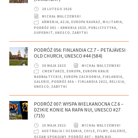
28 LUTEGO 2026
MICHAŁ WALCZEWSKI
ARMENIA
,
AZJA
,
EUROPA KAUKAZ
,
MILITARIA
,
PODRÓŻ 081 – ARMENIA 2025
,
PUBLICYSTYKA
,
SUPERHIT
,
UNESCO
,
ZABYTKI
PODRÓŻ 056: FINLANDIA CZ.7 – PETÄJÄVESI
OLD CHURCH, UNESCO #44 (584)
30 MAJA 2023
MICHAŁ WALCZEWSKI
CMENTARZE
,
EUROPA
,
EUROPA KRAJE
NADBAŁTYCKIE
,
EUROPA ZACHODNIA
,
FINLANDIA
,
GALERIE
,
PODRÓŻ 056 – FINLANDIA 2022
,
RELIGIA
,
UNESCO
,
ZABYTKI
PODRÓŻ 007: WYSPA WIELKANOCNA CZ.6 –
DZIKIE KONIE NA RAPA NUI, UNESCO #27
(715)
25 MAJA 2022
MICHAŁ WALCZEWSKI
AUSTRALIA I OCEANIA
,
CHILE
,
FILMY
,
GALERIE
,
OCEAN SPOKOJNY
,
PODRÓŻ 007 – RAPA NUI
,