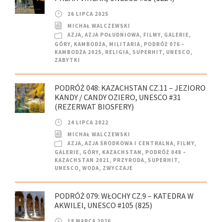
26 LIPCA 2025
MICHAŁ WALCZEWSKI
AZJA
,
AZJA POŁUDNIOWA
,
FILMY
,
GALERIE
,
GÓRY
,
KAMBODŻA
,
MILITARIA
,
PODRÓŻ 076 –
KAMBODŻA 2025
,
RELIGIA
,
SUPERHIT
,
UNESCO
,
ZABYTKI
PODRÓŻ 048: KAZACHSTAN CZ.11 – JEZIORO
KANDY / CANDY OZIERO, UNESCO #31
(REZERWAT BIOSFERY)
24 LIPCA 2022
MICHAŁ WALCZEWSKI
AZJA
,
AZJA ŚRODKOWA I CENTRALNA
,
FILMY
,
GALERIE
,
GÓRY
,
KAZACHSTAN
,
PODRÓŻ 048 –
KAZACHSTAN 2021
,
PRZYRODA
,
SUPERHIT
,
UNESCO
,
WODA
,
ZWYCZAJE
PODRÓŻ 079: WŁOCHY CZ.9 – KATEDRA W
AKWILEI, UNESCO #105 (825)
18 MARCA 2026