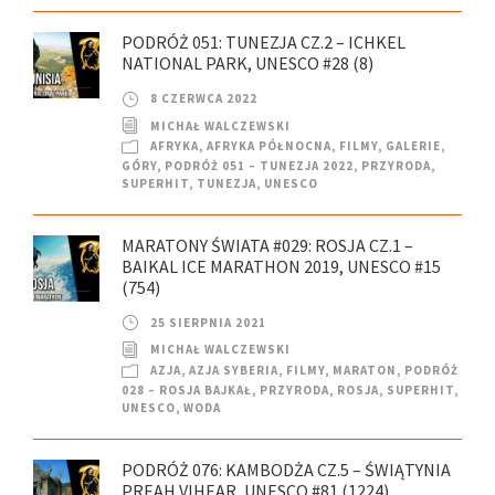
PODRÓŻ 051: TUNEZJA CZ.2 – ICHKEL
NATIONAL PARK, UNESCO #28 (8)
8 CZERWCA 2022
MICHAŁ WALCZEWSKI
AFRYKA
,
AFRYKA PÓŁNOCNA
,
FILMY
,
GALERIE
,
GÓRY
,
PODRÓŻ 051 – TUNEZJA 2022
,
PRZYRODA
,
SUPERHIT
,
TUNEZJA
,
UNESCO
MARATONY ŚWIATA #029: ROSJA CZ.1 –
BAIKAL ICE MARATHON 2019, UNESCO #15
(754)
25 SIERPNIA 2021
MICHAŁ WALCZEWSKI
AZJA
,
AZJA SYBERIA
,
FILMY
,
MARATON
,
PODRÓŻ
028 – ROSJA BAJKAŁ
,
PRZYRODA
,
ROSJA
,
SUPERHIT
,
UNESCO
,
WODA
PODRÓŻ 076: KAMBODŻA CZ.5 – ŚWIĄTYNIA
PREAH VIHEAR, UNESCO #81 (1224)